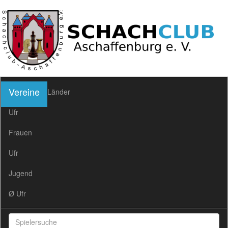
Vereine
Länder
Ufr
Frauen
Ufr
Jugend
Ø Ufr