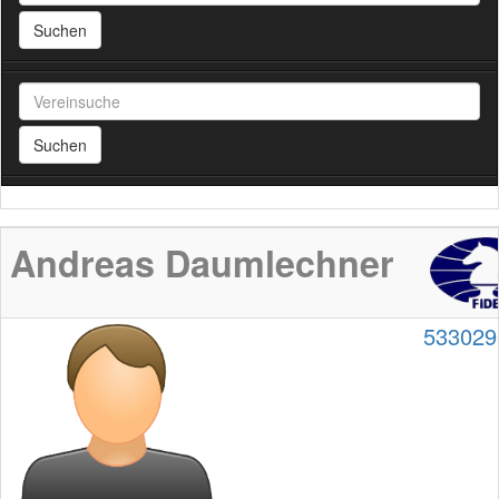
Suchen
Suchen
Andreas Daumlechner
533029