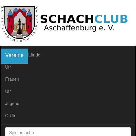
Vereine
Länder
Ufr
Frauen
Ufr
Jugend
Ø Ufr