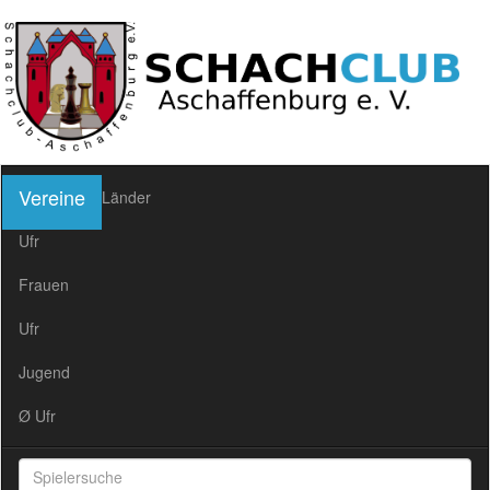
Vereine
Länder
Ufr
Frauen
Ufr
Jugend
Ø Ufr