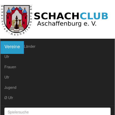
Vereine
Länder
Ufr
Frauen
Ufr
Jugend
Ø Ufr