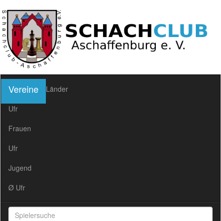
Vereine
Länder
Ufr
Frauen
Ufr
Jugend
Ø Ufr