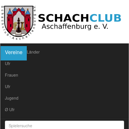
Vereine
Länder
Ufr
Frauen
Ufr
Jugend
Ø Ufr