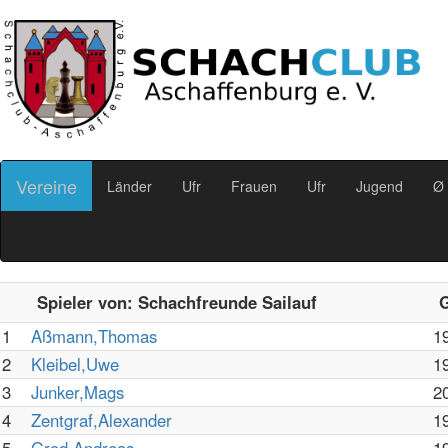
Vereine
Länder
Ufr
Frauen
Ufr
Jugend
Ø 
Spieler von: Schachfreunde Sailauf
1
Aßmann,Thomas
1
2
Kleibel,Uwe
1
3
Junker,Mags
2
4
Zentgraf,Alexander
1