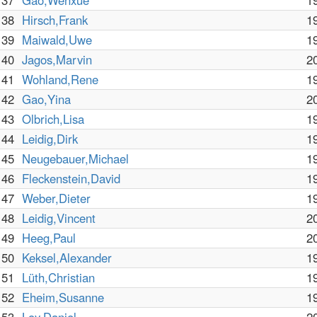
37
Gao,Wenxue
1
38
Hirsch,Frank
1
39
Maiwald,Uwe
1
40
Jagos,Marvin
2
41
Wohland,Rene
1
42
Gao,Yina
2
43
Olbrich,Lisa
1
44
Leidig,Dirk
1
45
Neugebauer,Michael
1
46
Fleckenstein,David
1
47
Weber,Dieter
1
48
Leidig,Vincent
2
49
Heeg,Paul
2
50
Keksel,Alexander
1
51
Lüth,Christian
1
52
Eheim,Susanne
1