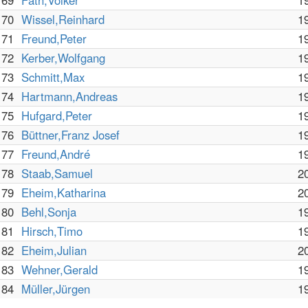
69
Fäth,Volker
1
70
Wissel,Reinhard
1
71
Freund,Peter
1
72
Kerber,Wolfgang
1
73
Schmitt,Max
1
74
Hartmann,Andreas
1
75
Hufgard,Peter
1
76
Büttner,Franz Josef
1
77
Freund,André
1
78
Staab,Samuel
2
79
Eheim,Katharina
2
80
Behl,Sonja
1
81
Hirsch,Timo
1
82
Eheim,Julian
2
83
Wehner,Gerald
1
84
Müller,Jürgen
1