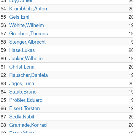
53
Loy,Daniel
2
54
Krumbholz,Anton
2
55
Geis,Emil
2
56
Wöhlte,Wilhelm
1
57
Grabherr,Thomas
1
58
Stenger,Albrecht
1
59
Hase,Lukas
2
60
Junker,Wilhelm
1
61
Christ,Lena
2
62
Rauscher,Daniela
1
63
Jagos,Luna
2
64
Staab,Bruno
1
65
Prößler,Eduard
1
66
Eisert,Torsten
1
67
Sedki,Nabil
2
68
Gramade,Konrad
2