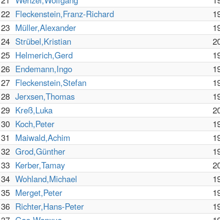
21
Wenzel,Wolfgang
1
22
Fleckenstein,Franz-Richard
1
23
Müller,Alexander
1
24
Strübel,Kristian
2
25
Helmerich,Gerd
1
26
Endemann,Ingo
1
27
Fleckenstein,Stefan
1
28
Jerxsen,Thomas
1
29
Kreß,Luka
2
30
Koch,Peter
1
31
Maiwald,Achim
1
32
Grod,Günther
1
33
Kerber,Tamay
2
34
Wohland,Michael
1
35
Merget,Peter
1
36
Richter,Hans-Peter
1