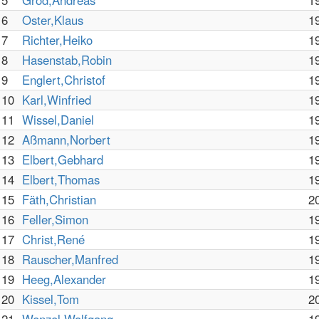
5
Grod,Andreas
1
6
Oster,Klaus
1
7
Richter,Heiko
1
8
Hasenstab,Robin
1
9
Englert,Christof
1
10
Karl,Winfried
1
11
Wissel,Daniel
1
12
Aßmann,Norbert
1
13
Elbert,Gebhard
1
14
Elbert,Thomas
1
15
Fäth,Christian
2
16
Feller,Simon
1
17
Christ,René
1
18
Rauscher,Manfred
1
19
Heeg,Alexander
1
20
Kissel,Tom
2